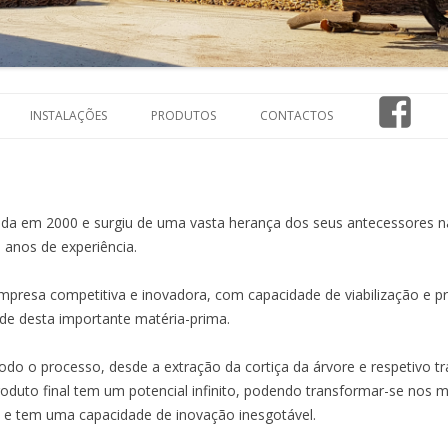
Saltar
para
FACE
INSTALAÇÕES
PRODUTOS
CONTACTOS
o
conteúdo
dada em 2000 e surgiu de uma vasta herança dos seus antecessores na
 anos de experiência.
esa competitiva e inovadora, com capacidade de viabilização e pro
ade desta importante matéria-prima.
odo o processo, desde a extração da cortiça da árvore e respetivo 
produto final tem um potencial infinito, podendo transformar-se nos 
s e tem uma capacidade de inovação inesgotável.